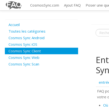
CosmosSync.com
Ajout FAQ
Poser une qu
Accueil
Toutes les catégories
Cosmos Sync Android
Cosmos Sync iOS
Cosmos Sync Client
Ent
Cosmos Sync Web
Cosmos Sync Scan
Syn
entré
FAQ po
votre 
Où 