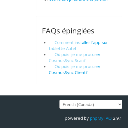
FAQs épinglées
Comment installer l'app sur
tablette Autel
Où puis-je me procurer
CosmosSync Scan?
Où puis-je me procurer
CosmosSync Client?
powered by
phpMyFAQ
2.9.1