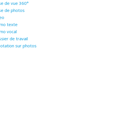
se de vue 360°
se de photos
eo
mo texte
mo vocal
sier de travail
otation sur photos