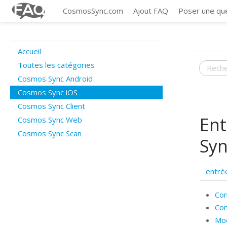
CosmosSync.com
Ajout FAQ
Poser une qu
Accueil
Toutes les catégories
Cosmos Sync Android
Cosmos Sync iOS
Cosmos Sync Client
Ent
Cosmos Sync Web
Cosmos Sync Scan
Syn
entré
Com
Com
Mod