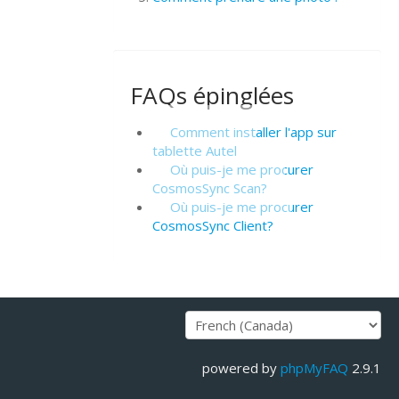
FAQs épinglées
Comment installer l'app sur
tablette Autel
Où puis-je me procurer
CosmosSync Scan?
Où puis-je me procurer
CosmosSync Client?
powered by
phpMyFAQ
2.9.1