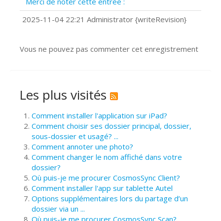
Merci de noter cette entrée :
?
Comment installer Google Chrome ?
2025-11-04 22:21 Administrator {writeRevision}
Vous ne pouvez pas commenter cet enregistrement
Les plus visités
Comment installer l'application sur iPad?
Comment choisir ses dossier principal, dossier,
sous-dossier et usagé? ...
Comment annoter une photo?
Comment changer le nom affiché dans votre
dossier?
Où puis-je me procurer CosmosSync Client?
Comment installer l'app sur tablette Autel
Options supplémentaires lors du partage d’un
dossier via un ...
Où puis-je me procurer CosmosSync Scan?