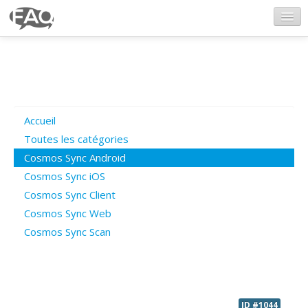
CosmosSync.com
Ajout FAQ
Accueil
Poser une question
Toutes les catégories
Cosmos Sync Android
Questions ouvertes
Cosmos Sync iOS
Cosmos Sync Client
Cosmos Sync Web
Connexion
Cosmos Sync Scan
ID #1044