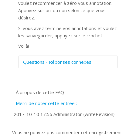
voulez recommencer à zéro vous annotation.
Appuyez sur oui ou non selon ce que vous
désirez.
Si vous avez terminé vos annotations et voulez
les sauvegarder, appuyez sur le crochet.
Voilà!
Questions - Réponses connexes
Comment numériser avec Cosmos
Sync?
Signature et formulaires
À propos de cette FAQ
Prise de vue 360°
Quels navigateurs web sont supportés
Merci de noter cette entrée :
?
Comment installer Google Chrome ?
2017-10-10 17:56 Administrator {writeRevision}
Vous ne pouvez pas commenter cet enregistrement