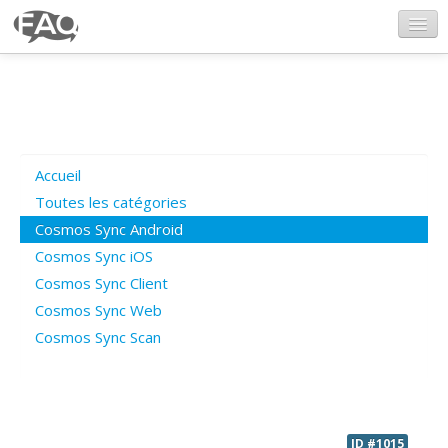
CosmosSync.com
Ajout FAQ
Accueil
Poser une question
Toutes les catégories
Cosmos Sync Android
Questions ouvertes
Cosmos Sync iOS
Cosmos Sync Client
Cosmos Sync Web
Connexion
Cosmos Sync Scan
ID #1015