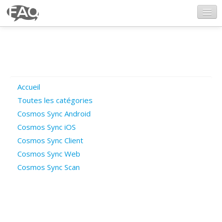
CosmosSync.com
Ajout FAQ
Accueil
Poser une question
Toutes les catégories
Cosmos Sync Android
Questions ouvertes
Cosmos Sync iOS
Cosmos Sync Client
Cosmos Sync Web
Connexion
Cosmos Sync Scan