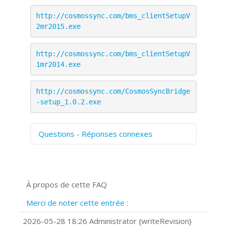
http://cosmossync.com/bms_clientSetupV
2mr2015.exe
http://cosmossync.com/bms_clientSetupV
1mr2014.exe
http://cosmossync.com/CosmosSyncBridge
-setup_1.0.2.exe
Questions - Réponses connexes
Comment numériser avec Cosmos
Sync?
Signature et formulaires
À propos de cette FAQ
Prise de vue 360°
Quels navigateurs web sont supportés
Merci de noter cette entrée :
?
Comment installer Google Chrome ?
2026-05-28 18:26 Administrator {writeRevision}