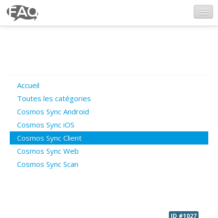
CosmosSync.com
Ajout FAQ
Accueil
Poser une question
Toutes les catégories
Cosmos Sync Android
Questions ouvertes
Cosmos Sync iOS
Cosmos Sync Client
Cosmos Sync Web
Connexion
Cosmos Sync Scan
ID #1027