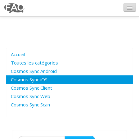
CosmosSync.com
Ajout FAQ
Accueil
Poser une question
Toutes les catégories
Cosmos Sync Android
Questions ouvertes
Cosmos Sync iOS
Cosmos Sync Client
Cosmos Sync Web
Connexion
Cosmos Sync Scan