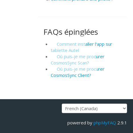
FAQs épinglées
Comment installer l'app sur
tablette Autel
Où puis-je me procurer
CosmosSync Scan?
Où puis-je me procurer
CosmosSync Client?
powered by
phpMyFAQ
2.9.1