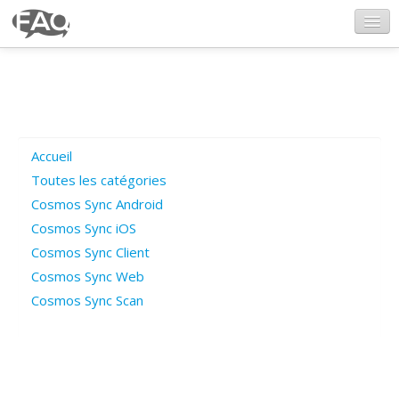
CosmosSync.com
Ajout FAQ
Accueil
Poser une question
Toutes les catégories
Cosmos Sync Android
Questions ouvertes
Cosmos Sync iOS
Cosmos Sync Client
Cosmos Sync Web
Connexion
Cosmos Sync Scan