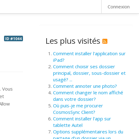
FAQ
Connexion
Les plus visités
ID #1044
Comment installer l'application sur
iPad?
Comment choisir ses dossier
principal, dossier, sous-dossier et
usagé? ...
Comment annoter une photo?
t. Vous
Comment changer le nom affiché
et
dans votre dossier?
 Allow
Où puis-je me procurer
CosmosSync Client?
Comment installer l'app sur
tablette Autel
Options supplémentaires lors du
partage d’un dossier via un ...