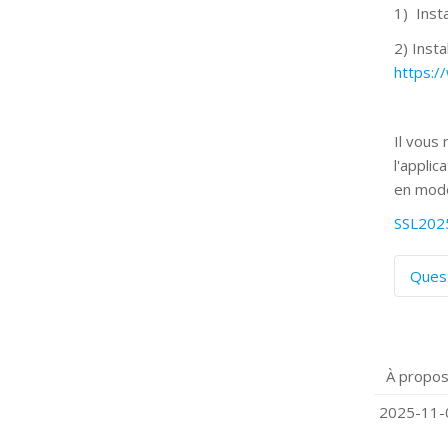
1) Insta
2) Insta
https:
Il vous
l'applic
en mode
SSL202
Ques
C
S
P
À propos
Q
C
2025-11-0