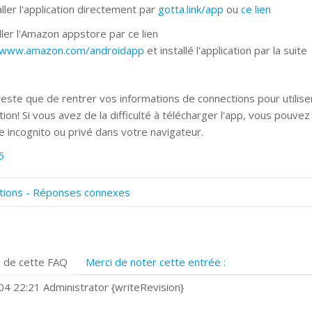
ller l'application directement par
gotta.link/app
ou
ce lien
ller l'Amazon appstore par ce lien
//www.amazon.com/androidapp
et installé l'application par la suite
 reste que de rentrer vos informations de connections pour utilise
ation! Si vous avez de la difficulté à télécharger l'app, vous pouve
 incognito ou privé dans votre navigateur.
5
tions - Réponses connexes
omment numériser avec Cosmos Sync?
ignature et formulaires
rise de vue 360°
 de cette FAQ
Merci de noter cette entrée :
uels navigateurs web sont supportés ?
omment installer Google Chrome ?
4 22:21 Administrator {writeRevision}