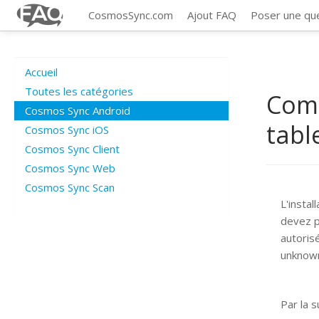
CosmosSync.com
Ajout FAQ
Poser une qu
Accueil
Toutes les catégories
Comm
Cosmos Sync Android
tabl
Cosmos Sync iOS
Cosmos Sync Client
Cosmos Sync Web
Cosmos Sync Scan
L'instal
devez p
autorisé
unknown
Par la 