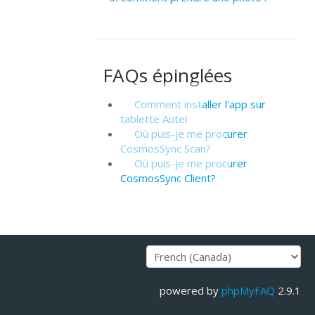
FAQs épinglées
Comment installer l'app sur
tablette Autel
Où puis-je me procurer
CosmosSync Scan?
Où puis-je me procurer
CosmosSync Client?
powered by
phpMyFAQ
2.9.1