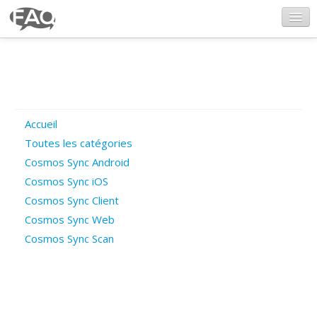
CosmosSync.com
Ajout FAQ
Accueil
Poser une question
Toutes les catégories
Cosmos Sync Android
Questions ouvertes
Cosmos Sync iOS
Cosmos Sync Client
Cosmos Sync Web
Connexion
Cosmos Sync Scan