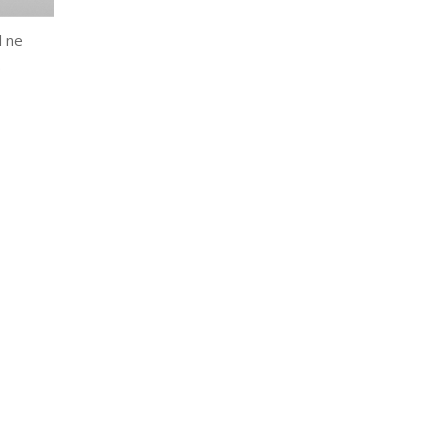
l ne
.