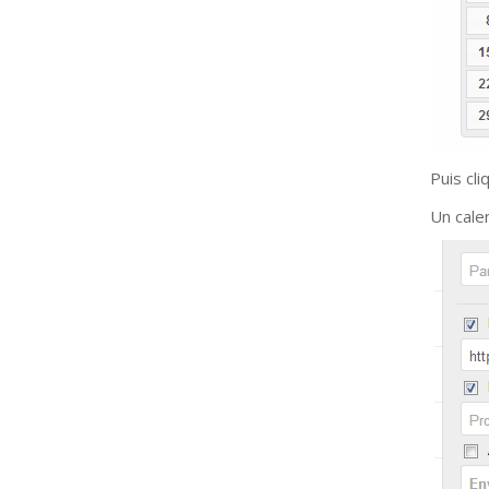
Puis cli
Un cale