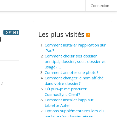
FAQ
Connexion
Les plus visités
ID #1011
u
Comment installer l'application sur
iPad?
Comment choisir ses dossier
principal, dossier, sous-dossier et
usagé? ...
Comment annoter une photo?
Comment changer le nom affiché
dans votre dossier?
 à
Où puis-je me procurer
CosmosSync Client?
Comment installer l'app sur
tablette Autel
Options supplémentaires lors du
partage d’un dossier via un ...