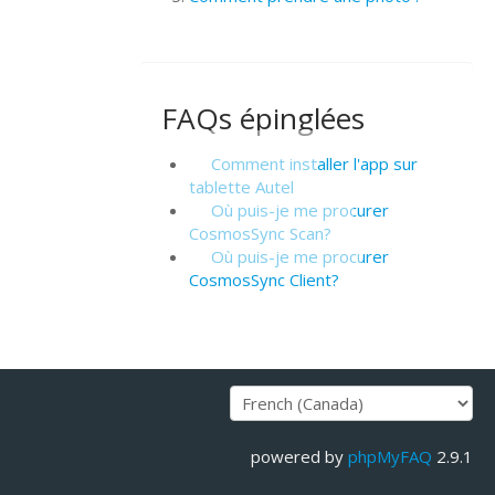
FAQs épinglées
Comment installer l'app sur
tablette Autel
Où puis-je me procurer
CosmosSync Scan?
Où puis-je me procurer
CosmosSync Client?
powered by
phpMyFAQ
2.9.1