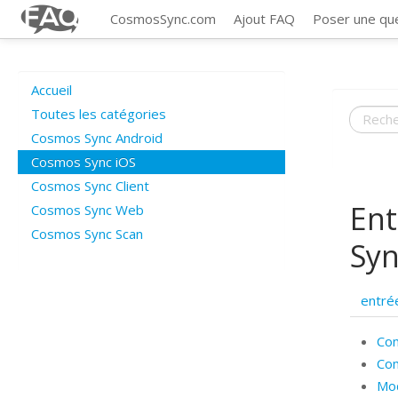
CosmosSync.com
Ajout FAQ
Poser une qu
Accueil
Toutes les catégories
Cosmos Sync Android
Cosmos Sync iOS
Cosmos Sync Client
Ent
Cosmos Sync Web
Cosmos Sync Scan
Syn
entré
Com
Com
Mod