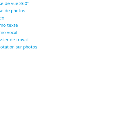
se de vue 360°
se de photos
eo
mo texte
mo vocal
sier de travail
otation sur photos