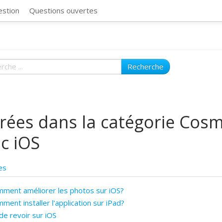
CosmosSync 
estion
Questions ouvertes
Recherche
rées dans la catégorie Cos
c iOS
es
ment améliorer les photos sur iOS?
ment installer l'application sur iPad?
e revoir sur iOS