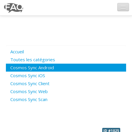
CosmosSync.com
Ajout FAQ
Accueil
Poser une question
Toutes les catégories
Cosmos Sync Android
Questions ouvertes
Cosmos Sync iOS
Cosmos Sync Client
Cosmos Sync Web
Connexion
Cosmos Sync Scan
ID #1025