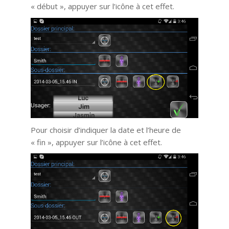
« début », appuyer sur l’icône à cet effet.
Pour choisir d’indiquer la date et l’heure de
« fin », appuyer sur l’icône à cet effet.