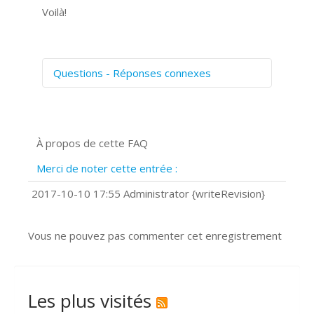
Voilà!
Questions - Réponses connexes
Comment numériser avec Cosmos
Sync?
Signature et formulaires
À propos de cette FAQ
Prise de vue 360°
Quels navigateurs web sont supportés
Merci de noter cette entrée :
?
Comment installer Google Chrome ?
2017-10-10 17:55 Administrator {writeRevision}
Vous ne pouvez pas commenter cet enregistrement
Les plus visités