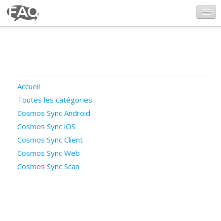
CosmosSync.com
Ajout FAQ
Accueil
Poser une question
Toutes les catégories
Cosmos Sync Android
Questions ouvertes
Cosmos Sync iOS
Cosmos Sync Client
Cosmos Sync Web
Connexion
Cosmos Sync Scan