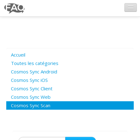
CosmosSync.com
Ajout FAQ
Accueil
Poser une question
Toutes les catégories
Cosmos Sync Android
Questions ouvertes
Cosmos Sync iOS
Cosmos Sync Client
Cosmos Sync Web
Connexion
Cosmos Sync Scan