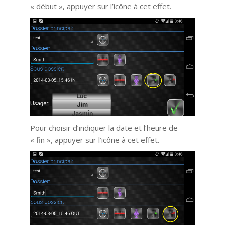
« début », appuyer sur l’icône à cet effet.
Pour choisir d’indiquer la date et l’heure de
« fin », appuyer sur l’icône à cet effet.