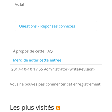
Voilà!
Questions - Réponses connexes
Comment numériser avec Cosmos
Sync?
Signature et formulaires
À propos de cette FAQ
Prise de vue 360°
Quels navigateurs web sont supportés
Merci de noter cette entrée :
?
Comment installer Google Chrome ?
2017-10-10 17:55 Administrator {writeRevision}
Vous ne pouvez pas commenter cet enregistrement
Les plus visités