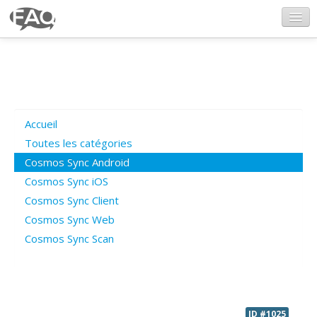
CosmosSync.com
Ajout FAQ
Accueil
Poser une question
Toutes les catégories
Cosmos Sync Android
Questions ouvertes
Cosmos Sync iOS
Cosmos Sync Client
Cosmos Sync Web
Connexion
Cosmos Sync Scan
ID #1025