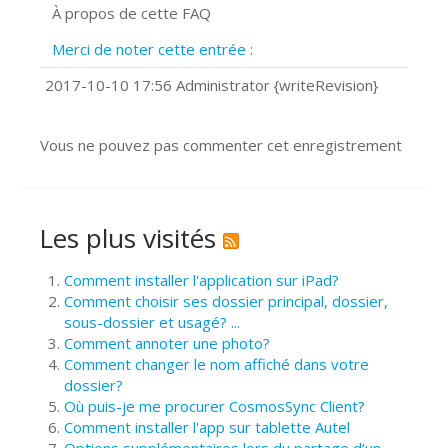
À propos de cette FAQ
Prise de vue 360°
Quels navigateurs web sont supportés
Merci de noter cette entrée :
?
Comment installer Google Chrome ?
2017-10-10 17:56 Administrator {writeRevision}
Vous ne pouvez pas commenter cet enregistrement
Les plus visités
Comment installer l'application sur iPad?
Comment choisir ses dossier principal, dossier,
sous-dossier et usagé? ...
Comment annoter une photo?
Comment changer le nom affiché dans votre
dossier?
Où puis-je me procurer CosmosSync Client?
Comment installer l'app sur tablette Autel
Options supplémentaires lors du partage d’un