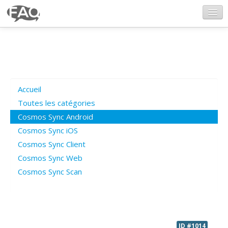
CosmosSync.com
Ajout FAQ
Accueil
Poser une question
Toutes les catégories
Cosmos Sync Android
Questions ouvertes
Cosmos Sync iOS
Cosmos Sync Client
Cosmos Sync Web
Connexion
Cosmos Sync Scan
ID #1014