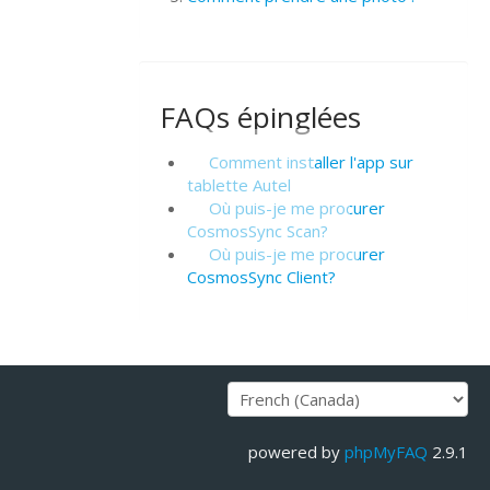
FAQs épinglées
Comment installer l'app sur
tablette Autel
Où puis-je me procurer
CosmosSync Scan?
Où puis-je me procurer
CosmosSync Client?
powered by
phpMyFAQ
2.9.1