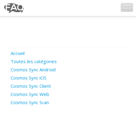
CosmosSync.com
Ajout FAQ
Accueil
Poser une question
Toutes les catégories
Cosmos Sync Android
Questions ouvertes
Cosmos Sync iOS
Cosmos Sync Client
Cosmos Sync Web
Connexion
Cosmos Sync Scan