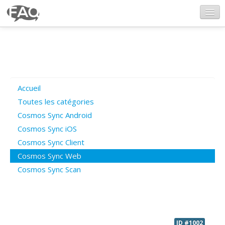
CosmosSync.com
Ajout FAQ
Accueil
Poser une question
Toutes les catégories
Cosmos Sync Android
Questions ouvertes
Cosmos Sync iOS
Cosmos Sync Client
Cosmos Sync Web
Connexion
Cosmos Sync Scan
ID #1002