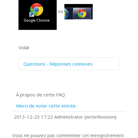
ou
Voilà!
Questions - Réponses connexes
Comment numériser avec Cosmos
Sync?
Signature et formulaires
À propos de cette FAQ
Prise de vue 360°
Quels navigateurs web sont supportés
Merci de noter cette entrée :
?
Comment accéder à votre compte
2013-12-23 17:22 Administrator {writeRevision}
Cosmos Sync Web?
Vous ne pouvez pas commenter cet enregistrement