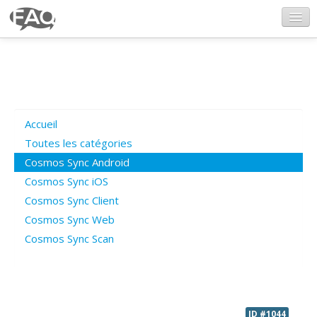
CosmosSync.com
Ajout FAQ
Accueil
Poser une question
Toutes les catégories
Cosmos Sync Android
Questions ouvertes
Cosmos Sync iOS
Cosmos Sync Client
Cosmos Sync Web
Connexion
Cosmos Sync Scan
ID #1044