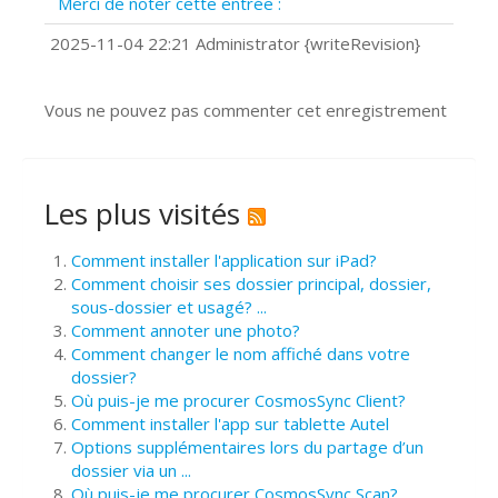
Merci de noter cette entrée :
?
Comment installer Google Chrome ?
2025-11-04 22:21 Administrator {writeRevision}
Vous ne pouvez pas commenter cet enregistrement
Les plus visités
Comment installer l'application sur iPad?
Comment choisir ses dossier principal, dossier,
sous-dossier et usagé? ...
Comment annoter une photo?
Comment changer le nom affiché dans votre
dossier?
Où puis-je me procurer CosmosSync Client?
Comment installer l'app sur tablette Autel
Options supplémentaires lors du partage d’un
dossier via un ...
Où puis-je me procurer CosmosSync Scan?