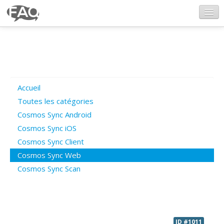
CosmosSync.com
Ajout FAQ
Accueil
Poser une question
Toutes les catégories
Cosmos Sync Android
Questions ouvertes
Cosmos Sync iOS
Cosmos Sync Client
Cosmos Sync Web
Connexion
Cosmos Sync Scan
ID #1011