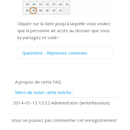
Cliquez sur la date jusqu’à laquelle vous voulez
que la personne ait accès au dossier que vous
lui partagez et voilà !
Questions - Réponses connexes
Comment numériser avec Cosmos
Sync?
Signature et formulaires
À propos de cette FAQ
Prise de vue 360°
Quels navigateurs web sont supportés
Merci de noter cette entrée :
?
Comment installer Google Chrome ?
2014-01-13 13:32 Administrator {writeRevision}
Vous ne pouvez pas commenter cet enregistrement