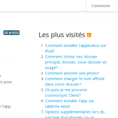
FAQ
Connexion
Les plus visités
ID #1033
Comment installer l'application sur
iPad?
Comment choisir ses dossier
principal, dossier, sous-dossier et
usagé? ...
Comment annoter une photo?
a
Comment changer le nom affiché
st pour
dans votre dossier?
Où puis-je me procurer
CosmosSync Client?
Comment installer l'app sur
 l'app
tablette Autel
Options supplémentaires lors du
partage d’un dossier via un ...