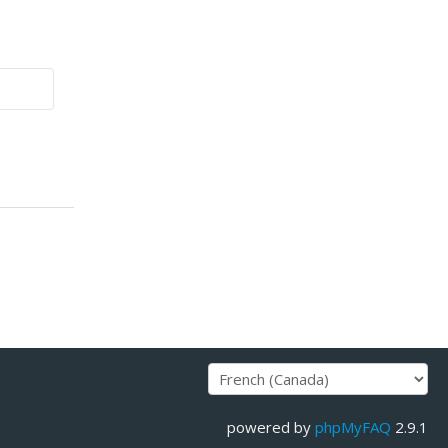
powered by
phpMyFAQ
2.9.1