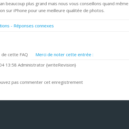
ran beaucoup plus grand mais nous vous conseillons quand même
ation sur iPhone pour une meilleure qualitée de photos.
tions - Réponses connexes
omment numériser avec Cosmos Sync?
ignature et formulaires
rise de vue 360°
 de cette FAQ
Merci de noter cette entrée :
uels navigateurs web sont supportés ?
omment installer Google Chrome ?
4 13:58 Administrator {writeRevision}
ouvez pas commenter cet enregistrement