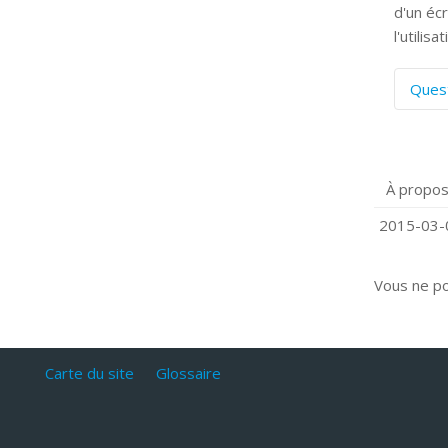
d'un éc
l'utilis
Ques
C
S
P
À propos
Q
C
2015-03-0
Vous ne p
Carte du site
Glossaire