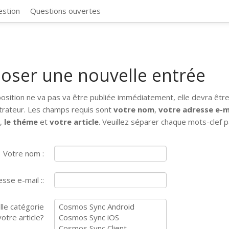
CosmosSync 
estion
Questions ouvertes
oser une nouvelle entrée
osition ne va pas va être publiée immédiatement, elle devra être
trateur. Les champs requis sont
votre nom
,
votre adresse e-m
e
,
le théme
et
votre article
. Veuillez séparer chaque mots-clef p
Votre nom :
sse e-mail ::
lle catégorie
otre article?