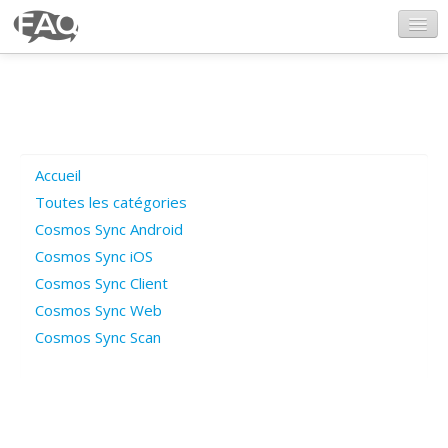
CosmosSync.com
Ajout FAQ
Accueil
Poser une question
Toutes les catégories
Cosmos Sync Android
Questions ouvertes
Cosmos Sync iOS
Cosmos Sync Client
Cosmos Sync Web
Connexion
Cosmos Sync Scan