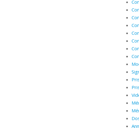
Com
Com
Com
Co
Com
Co
Com
Co
Mod
Sig
Pri
Pri
Vid
Mé
Mé
Dos
Ann