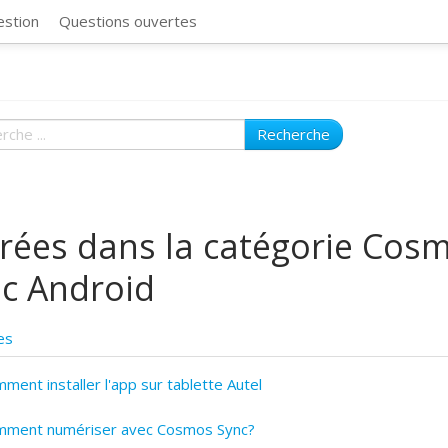
CosmosSync 
estion
Questions ouvertes
Recherche
rées dans la catégorie Cos
c Android
es
ment installer l'app sur tablette Autel
mment numériser avec Cosmos Sync?