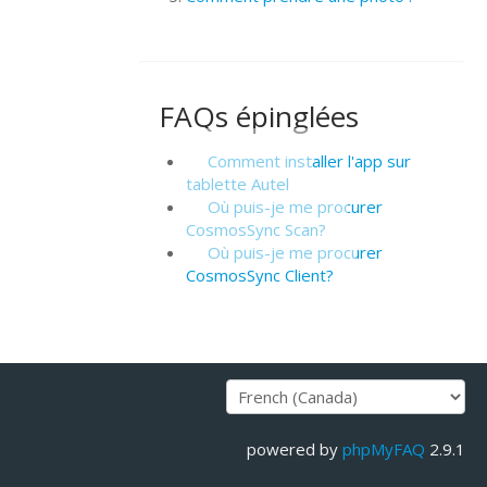
FAQs épinglées
Comment installer l'app sur
tablette Autel
Où puis-je me procurer
CosmosSync Scan?
Où puis-je me procurer
CosmosSync Client?
powered by
phpMyFAQ
2.9.1