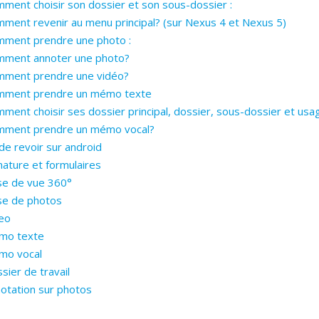
ment choisir son dossier et son sous-dossier :
ment revenir au menu principal? (sur Nexus 4 et Nexus 5)
ment prendre une photo :
mment annoter une photo?
ment prendre une vidéo?
mment prendre un mémo texte
ment choisir ses dossier principal, dossier, sous-dossier et usa
mment prendre un mémo vocal?
e revoir sur android
nature et formulaires
se de vue 360°
se de photos
eo
mo texte
mo vocal
sier de travail
otation sur photos