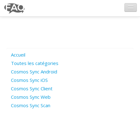
CosmosSync.com
Ajout FAQ
Accueil
Poser une question
Toutes les catégories
Cosmos Sync Android
Questions ouvertes
Cosmos Sync iOS
Cosmos Sync Client
Cosmos Sync Web
Connexion
Cosmos Sync Scan