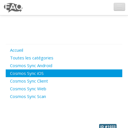
CosmosSync.com
Ajout FAQ
Accueil
Poser une question
Toutes les catégories
Cosmos Sync Android
Questions ouvertes
Cosmos Sync iOS
Cosmos Sync Client
Cosmos Sync Web
Connexion
Cosmos Sync Scan
ID #1033