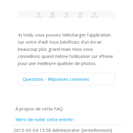
4) Voilà, vous pouvez télécharger l'application
sur votre iPad! Vous bénificiez d'un écran
beaucoup plus grand mais nous vous
conseillons quand même l'utilisation sur iPhone
pour une meilleure qualitée de photos.
Questions - Réponses connexes
Comment numériser avec Cosmos
Sync?
Signature et formulaires
À propos de cette FAQ
Prise de vue 360°
Quels navigateurs web sont supportés
Merci de noter cette entrée :
?
Comment installer Google Chrome ?
2015-03-04 13:58 Administrator {writeRevision}