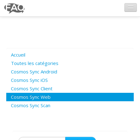
CosmosSync.com
Ajout FAQ
Accueil
Poser une question
Toutes les catégories
Cosmos Sync Android
Questions ouvertes
Cosmos Sync iOS
Cosmos Sync Client
Cosmos Sync Web
Connexion
Cosmos Sync Scan