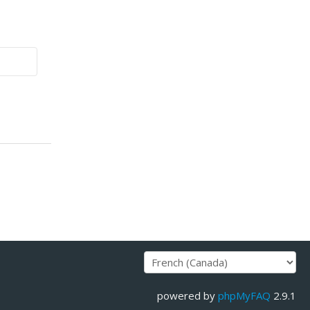
powered by
phpMyFAQ
2.9.1