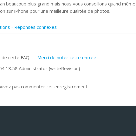
ran beaucoup plus grand mais nous vous conseillons quand même
ation sur iPhone pour une meilleure qualitée de photos.
tions - Réponses connexes
omment numériser avec Cosmos Sync?
ignature et formulaires
rise de vue 360°
 de cette FAQ
Merci de noter cette entrée :
uels navigateurs web sont supportés ?
omment installer Google Chrome ?
4 13:58 Administrator {writeRevision}
ouvez pas commenter cet enregistrement