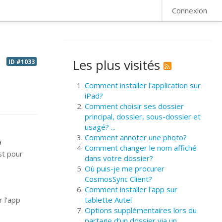
FAQ
Connexion
Les plus visités
ID #1033
Comment installer l'application sur
iPad?
Comment choisir ses dossier
principal, dossier, sous-dossier et
usagé? ...
Comment annoter une photo?
a
Comment changer le nom affiché
st pour
dans votre dossier?
Où puis-je me procurer
CosmosSync Client?
Comment installer l'app sur
 l'app
tablette Autel
Options supplémentaires lors du
partage d’un dossier via un ...