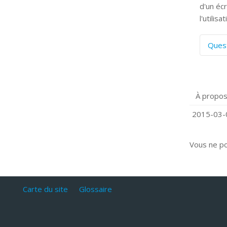
d'un éc
l'utilis
Ques
C
S
P
À propos
Q
C
2015-03-0
Vous ne p
Carte du site
Glossaire