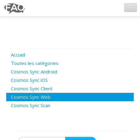
CosmosSync.com
Ajout FAQ
Accueil
Poser une question
Toutes les catégories
Cosmos Sync Android
Questions ouvertes
Cosmos Sync iOS
Cosmos Sync Client
Cosmos Sync Web
Connexion
Cosmos Sync Scan