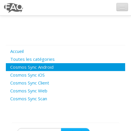
CosmosSync.com
Ajout FAQ
Accueil
Poser une question
Toutes les catégories
Cosmos Sync Android
Questions ouvertes
Cosmos Sync iOS
Cosmos Sync Client
Cosmos Sync Web
Connexion
Cosmos Sync Scan