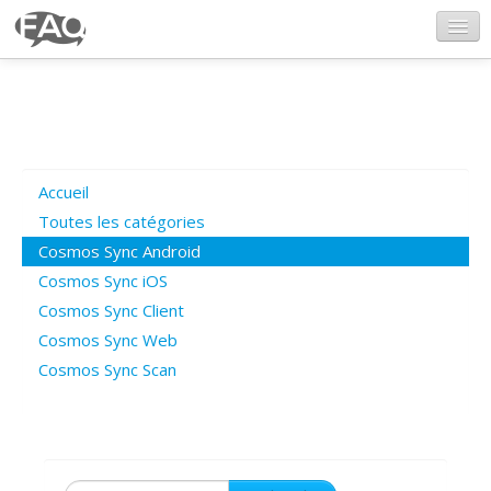
CosmosSync.com
Ajout FAQ
Accueil
Poser une question
Toutes les catégories
Cosmos Sync Android
Questions ouvertes
Cosmos Sync iOS
Cosmos Sync Client
Cosmos Sync Web
Connexion
Cosmos Sync Scan