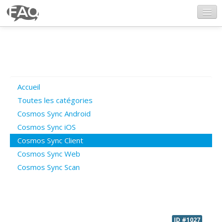
CosmosSync.com
Ajout FAQ
Accueil
Poser une question
Toutes les catégories
Cosmos Sync Android
Questions ouvertes
Cosmos Sync iOS
Cosmos Sync Client
Cosmos Sync Web
Connexion
Cosmos Sync Scan
ID #1027