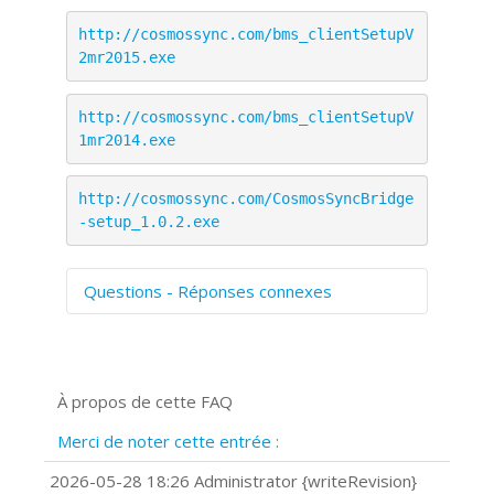
http://cosmossync.com/bms_clientSetupV
2mr2015.exe
http://cosmossync.com/bms_clientSetupV
1mr2014.exe
http://cosmossync.com/CosmosSyncBridge
-setup_1.0.2.exe
Questions - Réponses connexes
Comment numériser avec Cosmos
Sync?
Signature et formulaires
À propos de cette FAQ
Prise de vue 360°
Quels navigateurs web sont supportés
Merci de noter cette entrée :
?
Comment installer Google Chrome ?
2026-05-28 18:26 Administrator {writeRevision}