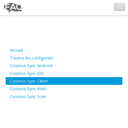
CosmosSync.com
Ajout FAQ
Accueil
Poser une question
Toutes les catégories
Cosmos Sync Android
Questions ouvertes
Cosmos Sync iOS
Cosmos Sync Client
Cosmos Sync Web
Connexion
Cosmos Sync Scan