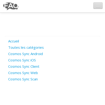
CosmosSync.com
Ajout FAQ
Accueil
Poser une question
Toutes les catégories
Cosmos Sync Android
Questions ouvertes
Cosmos Sync iOS
Cosmos Sync Client
Cosmos Sync Web
Connexion
Cosmos Sync Scan