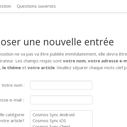
CosmosSync 
estion
Questions ouvertes
oser une nouvelle entrée
osition ne va pas va être publiée immédiatement, elle devra être
trateur. Les champs requis sont
votre nom
,
votre adresse e-m
e
,
le théme
et
votre article
. Veuillez séparer chaque mots-clef p
Votre nom :
sse e-mail ::
lle catégorie
otre article?