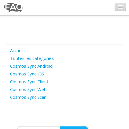
CosmosSync.com
Ajout FAQ
Accueil
Poser une question
Toutes les catégories
Cosmos Sync Android
Questions ouvertes
Cosmos Sync iOS
Cosmos Sync Client
Cosmos Sync Web
Connexion
Cosmos Sync Scan