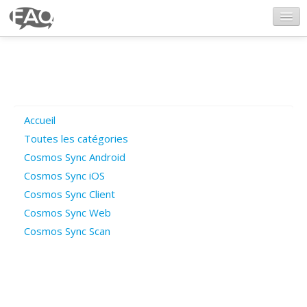
CosmosSync.com
Ajout FAQ
Accueil
Poser une question
Toutes les catégories
Cosmos Sync Android
Questions ouvertes
Cosmos Sync iOS
Cosmos Sync Client
Cosmos Sync Web
Connexion
Cosmos Sync Scan