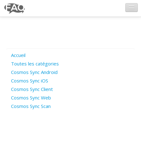
CosmosSync.com
Ajout FAQ
Accueil
Poser une question
Toutes les catégories
Cosmos Sync Android
Questions ouvertes
Cosmos Sync iOS
Cosmos Sync Client
Cosmos Sync Web
Connexion
Cosmos Sync Scan