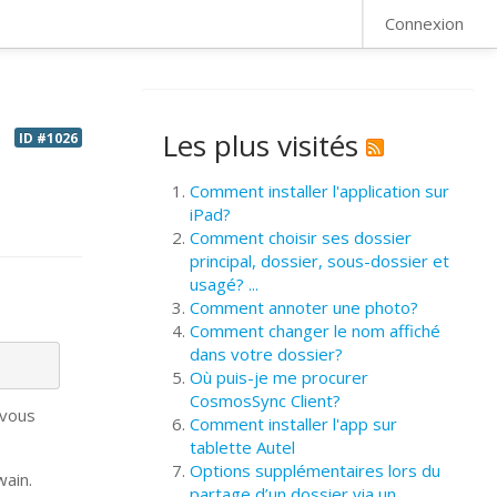
FAQ
Connexion
Les plus visités
ID #1026
Comment installer l'application sur
iPad?
Comment choisir ses dossier
principal, dossier, sous-dossier et
usagé? ...
Comment annoter une photo?
Comment changer le nom affiché
dans votre dossier?
Où puis-je me procurer
CosmosSync Client?
 vous
Comment installer l'app sur
tablette Autel
Options supplémentaires lors du
wain.
partage d’un dossier via un ...