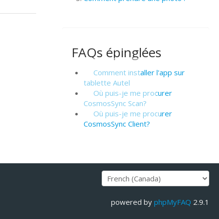
FAQs épinglées
Comment installer l'app sur
tablette Autel
Où puis-je me procurer
CosmosSync Scan?
Où puis-je me procurer
CosmosSync Client?
powered by
phpMyFAQ
2.9.1