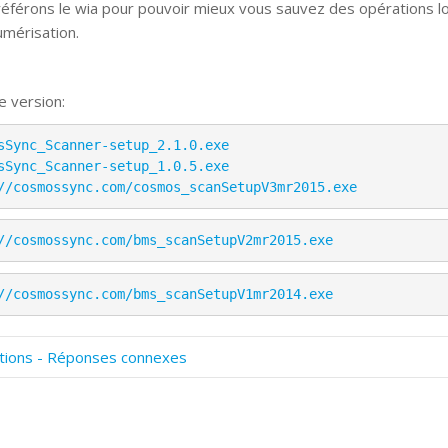
éférons le wia pour pouvoir mieux vous sauvez des opérations l
umérisation.
e version:
sSync_Scanner-setup_2.1.0.exe
sSync_Scanner-setup_1.0.5.exe
//cosmossync.com/cosmos_scanSetupV3mr2015.exe
//cosmossync.com/bms_scanSetupV2mr2015.exe
//cosmossync.com/bms_scanSetupV1mr2014.exe
tions - Réponses connexes
omment numériser avec Cosmos Sync?
ignature et formulaires
rise de vue 360°