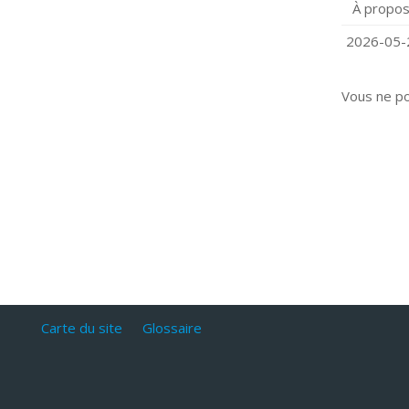
À propos
Q
C
2026-05-2
Vous ne p
Carte du site
Glossaire