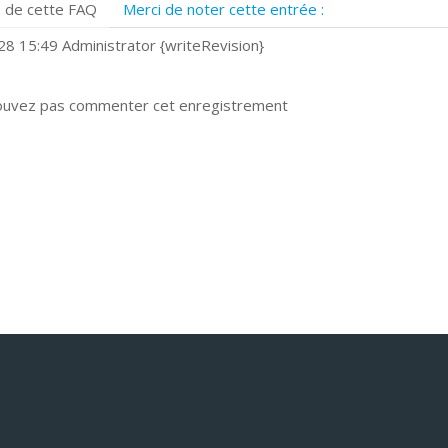
 de cette FAQ
Merci de noter cette entrée :
uels navigateurs web sont supportés ?
omment installer Google Chrome ?
8 15:49 Administrator {writeRevision}
ouvez pas commenter cet enregistrement