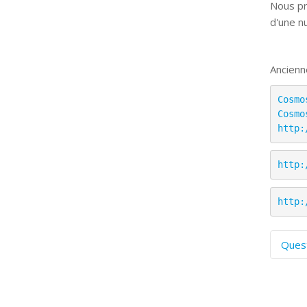
Nous pr
d'une n
Ancienn
Cosmo
Cosmo
http:
http:
http:
Ques
C
S
P