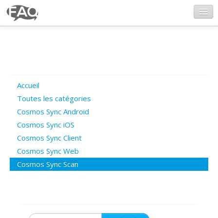
CosmosSync.com
Ajout FAQ
Accueil
Poser une question
Toutes les catégories
Cosmos Sync Android
Questions ouvertes
Cosmos Sync iOS
Cosmos Sync Client
Cosmos Sync Web
Connexion
Cosmos Sync Scan