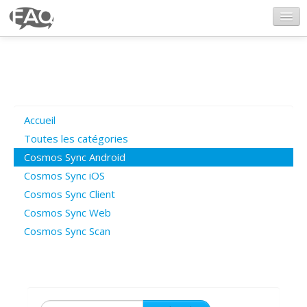
CosmosSync.com
Ajout FAQ
Accueil
Poser une question
Toutes les catégories
Cosmos Sync Android
Questions ouvertes
Cosmos Sync iOS
Cosmos Sync Client
Cosmos Sync Web
Connexion
Cosmos Sync Scan