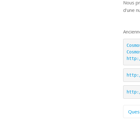
Nous pr
d'une n
Ancienn
Cosmo
Cosmo
http:
http:
http:
Ques
C
S
P