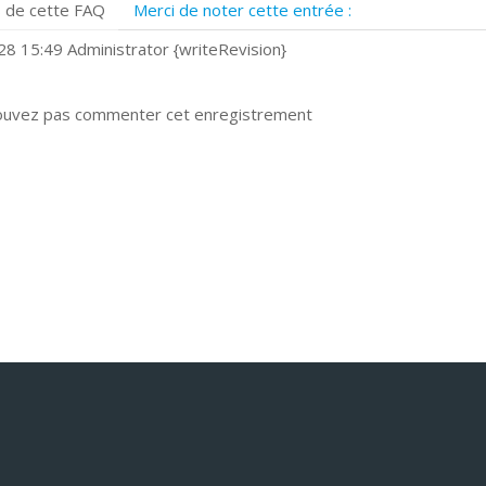
 de cette FAQ
Merci de noter cette entrée :
uels navigateurs web sont supportés ?
omment installer Google Chrome ?
8 15:49 Administrator {writeRevision}
ouvez pas commenter cet enregistrement