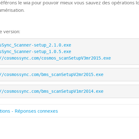
éférons le wia pour pouvoir mieux vous sauvez des opérations l
umérisation.
e version:
sSync_Scanner-setup_2.1.0.exe
sSync_Scanner-setup_1.0.5.exe
//cosmossync.com/cosmos_scanSetupV3mr2015.exe
//cosmossync.com/bms_scanSetupV2mr2015.exe
//cosmossync.com/bms_scanSetupV1mr2014.exe
tions - Réponses connexes
omment numériser avec Cosmos Sync?
ignature et formulaires
rise de vue 360°