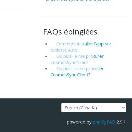
FAQs épinglées
Comment installer l'app sur
tablette Autel
Où puis-je me procurer
CosmosSync Scan?
Où puis-je me procurer
CosmosSync Client?
powered by
phpMyFAQ
2.9.1