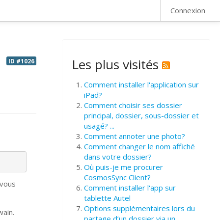
FAQ
Connexion
Les plus visités
ID #1026
Comment installer l'application sur
iPad?
Comment choisir ses dossier
principal, dossier, sous-dossier et
usagé? ...
Comment annoter une photo?
Comment changer le nom affiché
dans votre dossier?
Où puis-je me procurer
CosmosSync Client?
 vous
Comment installer l'app sur
tablette Autel
Options supplémentaires lors du
wain.
partage d’un dossier via un ...