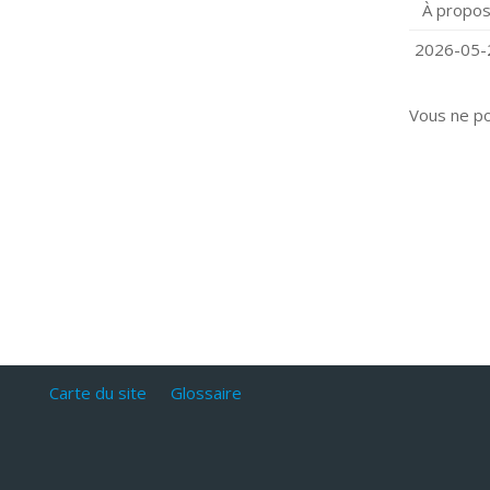
À propos
Q
C
2026-05-2
Vous ne p
Carte du site
Glossaire