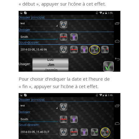
« début », appuyer sur l’icône à cet effet.
Pour choisir d’indiquer la date et l’heure de
« fin », appuyer sur l’icône à cet effet.