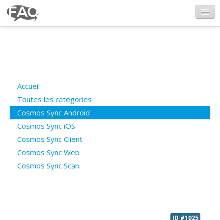
CosmosSync.com
Ajout FAQ
Accueil
Poser une question
Toutes les catégories
Cosmos Sync Android
Questions ouvertes
Cosmos Sync iOS
Cosmos Sync Client
Cosmos Sync Web
Connexion
Cosmos Sync Scan
ID #1025