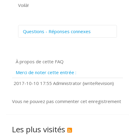
Voilà!
Questions - Réponses connexes
Comment numériser avec Cosmos
Sync?
Signature et formulaires
À propos de cette FAQ
Prise de vue 360°
Quels navigateurs web sont supportés
Merci de noter cette entrée :
?
Comment installer Google Chrome ?
2017-10-10 17:55 Administrator {writeRevision}
Vous ne pouvez pas commenter cet enregistrement
Les plus visités