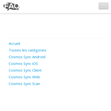
CosmosSync.com
Ajout FAQ
Accueil
Poser une question
Toutes les catégories
Cosmos Sync Android
Questions ouvertes
Cosmos Sync iOS
Cosmos Sync Client
Cosmos Sync Web
Connexion
Cosmos Sync Scan