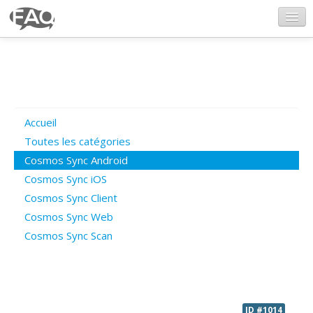
CosmosSync.com
Ajout FAQ
Accueil
Poser une question
Toutes les catégories
Cosmos Sync Android
Questions ouvertes
Cosmos Sync iOS
Cosmos Sync Client
Cosmos Sync Web
Connexion
Cosmos Sync Scan
ID #1014