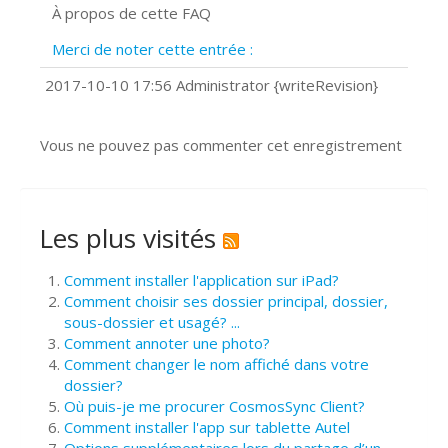
À propos de cette FAQ
Prise de vue 360°
Quels navigateurs web sont supportés
Merci de noter cette entrée :
?
Comment installer Google Chrome ?
2017-10-10 17:56 Administrator {writeRevision}
Vous ne pouvez pas commenter cet enregistrement
Les plus visités
Comment installer l'application sur iPad?
Comment choisir ses dossier principal, dossier,
sous-dossier et usagé? ...
Comment annoter une photo?
Comment changer le nom affiché dans votre
dossier?
Où puis-je me procurer CosmosSync Client?
Comment installer l'app sur tablette Autel
Options supplémentaires lors du partage d’un