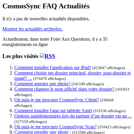
CosmosSync FAQ Actualités
Il n'y a pas de nouvelles actualités disponibles.
Montrer les actualités archivées.
Actuellement, dans notre Foire Aux Questions, il y a 35
enregistrements en ligne
Les plus visités
Comment installer l'application sur iPad?
(423647 affichages)
Comment choisir ses dossier principal, dossier, sous-dossier et
usagé? ...
(374478 affichages)
Comment annoter une photo?
(342189 affichages)
Comment changer le nom affiché dans votre dossier?
(341853
affichages)
Où puis-je me procurer CosmosSync Client?
(336044
affichages)
Comment installer l'app sur tablette Autel
(333536 affichages)
Options supplémentaires lors du partage d’un dossier via un ...
(327519 affichages)
Où puis-je me procurer CosmosSync Scan?
(318423 affichages)
Comment prendre une photo :
(315569 affichages)