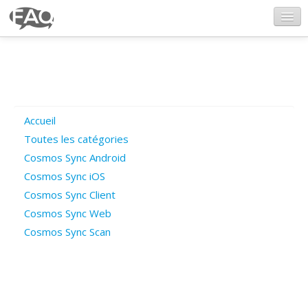
CosmosSync.com
Ajout FAQ
Accueil
Poser une question
Toutes les catégories
Cosmos Sync Android
Questions ouvertes
Cosmos Sync iOS
Cosmos Sync Client
Cosmos Sync Web
Connexion
Cosmos Sync Scan